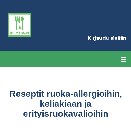
Hyppää
pääsisältöön
K
Kirjaudu sisään
Reseptit ruoka-allergioihin,
keliakiaan ja
erityisruokavalioihin