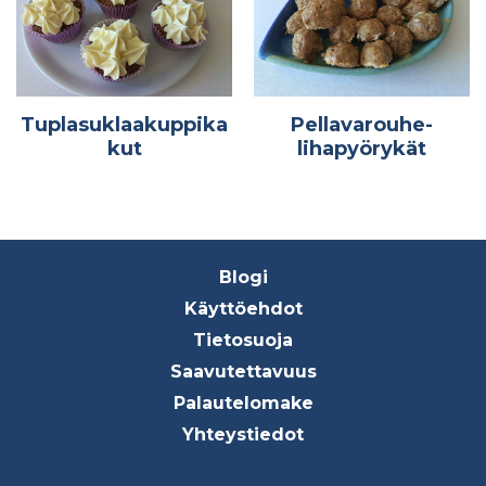
Tuplasuklaakuppika
Pellavarouhe-
kut
lihapyörykät
Footer
Blogi
menu
Käyttöehdot
Tietosuoja
Saavutettavuus
Palautelomake
Yhteystiedot