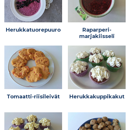
Herukkatuorepuuro
Raparperi-
marjakiisseli
Tomaatti-riisileivät
Herukkakuppikakut