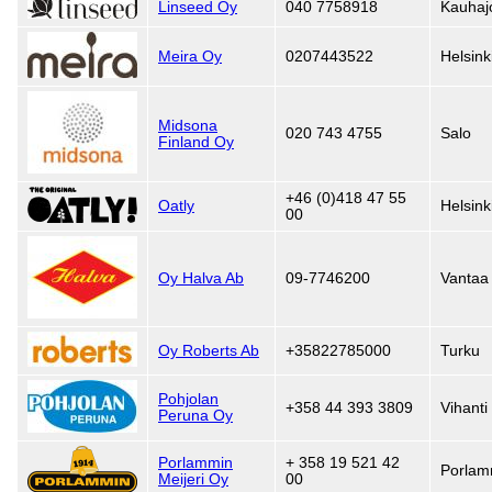
Linseed Oy
040 7758918
Kauhaj
Meira Oy
0207443522
Helsink
Midsona
020 743 4755
Salo
Finland Oy
+46 (0)418 47 55
Oatly
Helsink
00
Oy Halva Ab
09-7746200
Vantaa
Oy Roberts Ab
+35822785000
Turku
Pohjolan
+358 44 393 3809
Vihanti
Peruna Oy
Porlammin
+ 358 19 521 42
Porlam
Meijeri Oy
00