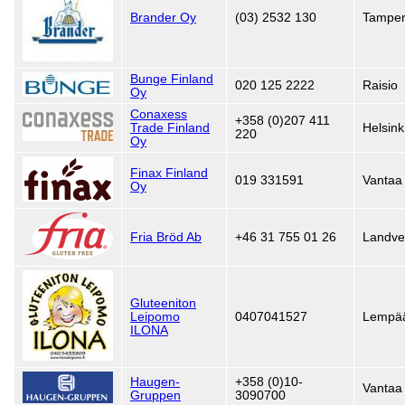
Brander Oy
(03) 2532 130
Tampe
Bunge Finland
020 125 2222
Raisio
Oy
Conaxess
+358 (0)207 411
Trade Finland
Helsink
220
Oy
Finax Finland
019 331591
Vantaa
Oy
Fria Bröd Ab
+46 31 755 01 26
Landve
Gluteeniton
Leipomo
0407041527
Lempä
ILONA
Haugen-
+358 (0)10-
Vantaa
Gruppen
3090700