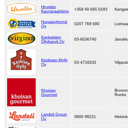
Hirvelän
+358 40 665 0183
Kangas
Kaurapaahtimo
Hunajayhtymä
0207 769 680
Loimaa
Oy
Kankaisten
03-6536740
Janakk
Öljykasvit Oy
Keskisen Mylly
03-4716532
Vilppul
Oy
Khoisan
Bromm
Gourmet
Ruotsi
Landeli Group
0800 98221
Helsink
Oy