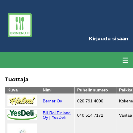
Hyppää
pääsisältöön
K
Kirjaudu sisään
Tuottaja
Kuva
Nimi
Puhelinnumero
Paikka
Berner Oy
020 791 4000
Kokemä
Bill Roi Finland
040 514 7172
Vantaa
Oy | YesDeli