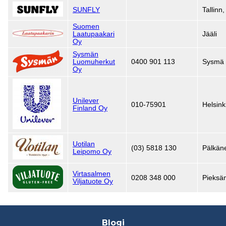
SUNFLY
Tallinn
Suomen
Laatupaakari
Jääli
Oy
Sysmän
Luomuherkut
0400 901 113
Sysmä
Oy
Unilever
010-75901
Helsink
Finland Oy
Uotilan
(03) 5818 130
Pälkän
Leipomo Oy
Virtasalmen
0208 348 000
Pieksä
Viljatuote Oy
Footer
Blogi