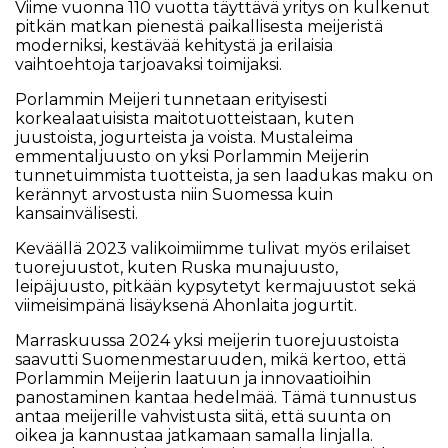
Viime vuonna 110 vuotta täyttävä yritys on kulkenut
pitkän matkan pienestä paikallisesta meijeristä
moderniksi, kestävää kehitystä ja erilaisia
vaihtoehtoja tarjoavaksi toimijaksi.
Porlammin Meijeri tunnetaan erityisesti
korkealaatuisista maitotuotteistaan, kuten
juustoista, jogurteista ja voista. Mustaleima
emmentaljuusto on yksi Porlammin Meijerin
tunnetuimmista tuotteista, ja sen laadukas maku on
kerännyt arvostusta niin Suomessa kuin
kansainvälisesti.
Keväällä 2023 valikoimiimme tulivat myös erilaiset
tuorejuustot, kuten Ruska munajuusto,
leipäjuusto, pitkään kypsytetyt kermajuustot sekä
viimeisimpänä lisäyksenä Ahonlaita jogurtit.
Marraskuussa 2024 yksi meijerin tuorejuustoista
saavutti Suomenmestaruuden, mikä kertoo, että
Porlammin Meijerin laatuun ja innovaatioihin
panostaminen kantaa hedelmää. Tämä tunnustus
antaa meijerille vahvistusta siitä, että suunta on
oikea ja kannustaa jatkamaan samalla linjalla.