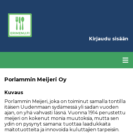
Hyppää
pääsisältöön
K
Kirjaudu sisään
Porlammin Meijeri Oy
Kuvaus
Porlammin Meijeri, joka on toiminut samalla tontilla
itäisen Uudenmaan sydämessä yli sadan vuoden
ajan, on yhä vahvasti läsnä. Vuonna 1914 perustettu
meijeri on kokenut monia muutoksia, mutta sen
ydin on pysynyt samana: tuottaa laadukkaita
maitotuotteita ja innovoida kuluttajien tarpeisiin.