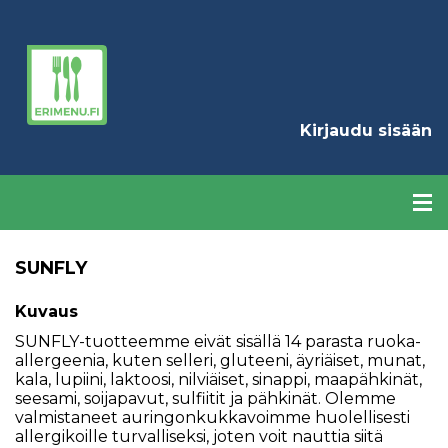
Hyppää
pääsisältöön
K
Kirjaudu sisään
SUNFLY
Kuvaus
SUNFLY-tuotteemme eivät sisällä 14 parasta ruoka-
allergeenia, kuten selleri, gluteeni, äyriäiset, munat,
kala, lupiini, laktoosi, nilviäiset, sinappi, maapähkinät,
seesami, soijapavut, sulfiitit ja pähkinät. Olemme
valmistaneet auringonkukkavoimme huolellisesti
allergikoille turvalliseksi, joten voit nauttia siitä