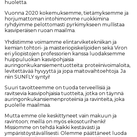
huoletta.
Vuonna 2020 kokemuksemme, tietämyksemme ja
horjumattoman intohimomme ruokkimina
ryhdyimme pelottomasti pyrkimykseen mullistaa
kasviperäisen ruoan maailma.
Yhdistimme voimamme elintarviketekniikan ja
kemian tohtori- ja maisteriopiskelijoiden sekä Viron
eri yliopistojen professorien kanssa luodaksemme
huippuluokan kasvipohjaisia ​​
auringonkukansiementuotteita: proteiinivoimaloita,
levitettävää hyvyyttä ja jopa maitovaihtoehtoja. Ja
niin SUNFLY syntyi!
Suuri tavoitteemme on tuoda terveellisiä ja
ravitsevia kasvipohjaisia ​​tuotteita, jotka on täynnä
auringonkukansiemenproteiinia ja ravinteita, joka
puolelle maailmaa.
Mutta emme ole keskittyneet vain makuun ja
ravintoon; meillä on myös ekosoturihenki!
Missiomme on tehdä kaikki kestävästi ja
ympäristöystävällisesti. Olemme päättäneet luoda