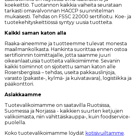
koekeittiö. Tuotannon kaikkia vaiheita seurataan
tarkasti omavalvonnan HACCP suunnitelman
mukaisesti. Tehdas on FSSC 22000 sertifioitu. Koe- ja
tuotekehityskeittiössä syntyy uusia tuotteita.
Kaikki saman katon alla
Raaka-aineemme ja tuotteemme tulevat monesta
maailmankolkasta. Hankinta suorittaa ennen ostoa
sertifioinnin toimittajalle, jotta saamme juuri
oikeanlaatuisia tuotteita valikoimiimme. Sevanin
kaikki toiminnot on sijoitettu saman katon alle
Rosersbergissä – tehdas, useita pakkauslinjoja,
varasto (pakaste-, kylmä- ja kuivatavara), logistiikka ja
pääkonttori.
Asiakkaamme
Tuotevalikoimamme on saatavilla Ruotsissa,
Suomessa ja Norjassa - kaikkien suurten ketjujen
valikoimasta, niin vähittäiskauppa-, kuin foodservice-
puolella.
Koko tuotevalikoimamme löydät
kotisivuiltamme
.