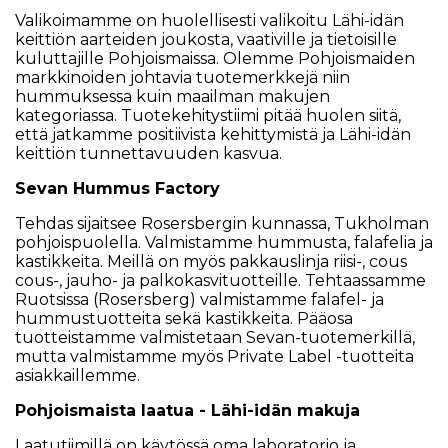
Valikoimamme on huolellisesti valikoitu Lähi-idän
keittiön aarteiden joukosta, vaativille ja tietoisille
kuluttajille Pohjoismaissa. Olemme Pohjoismaiden
markkinoiden johtavia tuotemerkkejä niin
hummuksessa kuin maailman makujen
kategoriassa. Tuotekehitystiimi pitää huolen siitä,
että jatkamme positiivista kehittymistä ja Lähi-idän
keittiön tunnettavuuden kasvua.
Sevan Hummus Factory
Tehdas sijaitsee Rosersbergin kunnassa, Tukholman
pohjoispuolella. Valmistamme hummusta, falafelia ja
kastikkeita. Meillä on myös pakkauslinja riisi-, cous
cous-, jauho- ja palkokasvituotteille. Tehtaassamme
Ruotsissa (Rosersberg) valmistamme falafel- ja
hummustuotteita sekä kastikkeita. Pääosa
tuotteistamme valmistetaan Sevan-tuotemerkillä,
mutta valmistamme myös Private Label -tuotteita
asiakkaillemme.
Pohjoismaista laatua - Lähi-idän makuja
Laatutiimillä on käytössä oma laboratorio ja