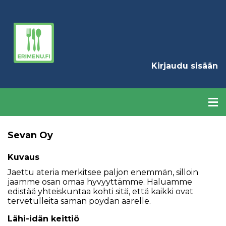
Hyppää
pääsisältöön
K
Kirjaudu sisään
Sevan Oy
Kuvaus
Jaettu ateria merkitsee paljon enemmän, silloin
jaamme osan omaa hyvyyttämme. Haluamme
edistää yhteiskuntaa kohti sitä, että kaikki ovat
tervetulleita saman pöydän äärelle.
Lähi-idän keittiö