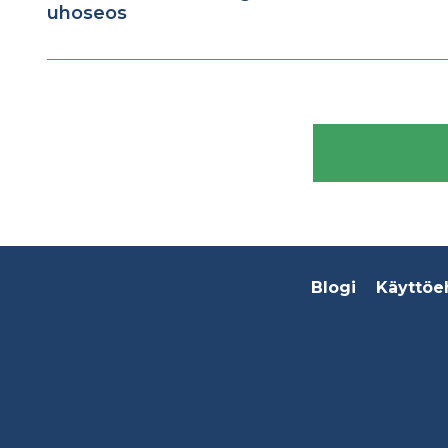
uhoseos
Footer
Blogi
Käyttöe
menu