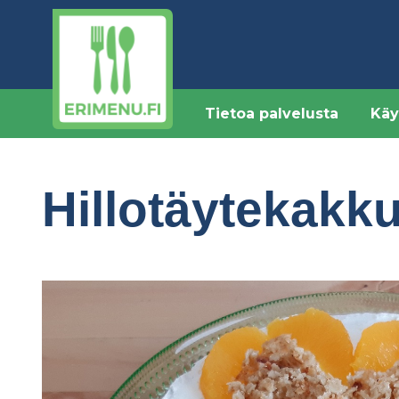
Hyppää
pääsisältöön
Tietoa palvelusta
Käy
Hillotäytekakku