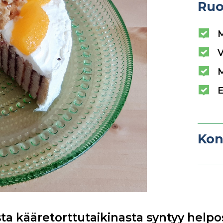
Ruo
V
E
Kon
 kääretorttutaikinasta syntyy helpos