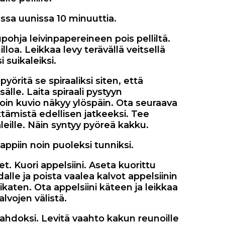
essa uunissa 10 minuuttia.
pohja leivinpapereineen pois pelliltä.
illoa. Leikkaa levy terävällä veitsellä
i suikaleiksi.
 pyöritä se spiraaliksi siten, että
isälle. Laita spiraali pystyyn
olloin kuvio näkyy ylöspäin. Ota seuraava
ittämistä edellisen jatkeeksi. Tee
leille. Näin syntyy pyöreä kakku.
appiin noin puoleksi tunniksi.
et. Kuori appelsiini. Aseta kuorittu
dalle ja poista vaalea kalvot appelsiinin
eikaten. Ota appelsiini käteen ja leikkaa
lvojen välistä.
ahdoksi. Levitä vaahto kakun reunoille