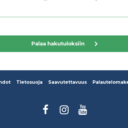
Palaa hakutuloksiin
hdot
Tietosuoja
Saavutettavuus
Palautelomak