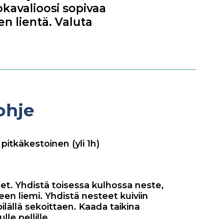
okavalioosi sopivaa
n lientä. Valuta
ohje
pitkäkestoinen (yli 1h)
eet. Yhdistä toisessa kulhossa neste,
neen liemi. Yhdistä nesteet kuiviin
pilällä sekoittaen. Kaada taikina
lle pellille.