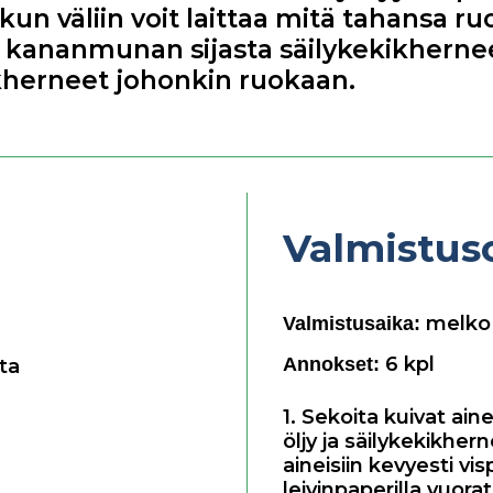
kun väliin voit laittaa mitä tahansa ru
n kananmunan sijasta säilykekikhernee
ikherneet johonkin ruokaan.
Valmistus
melko 
Valmistusaika:
6
kpl
Annokset:
ta
1. Sekoita kuivat ain
öljy ja säilykekikher
aineisiin kevyesti vis
leivinpaperilla vuoratu