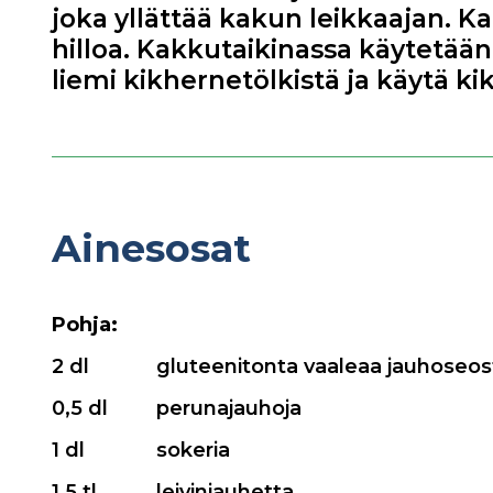
joka yllättää kakun leikkaajan. Ka
hilloa. Kakkutaikinassa käytetää
liemi kikhernetölkistä ja käytä k
Ainesosat
Pohja:
2 dl
gluteenitonta vaaleaa jauhoseos
0,5 dl
perunajauhoja
1 dl
sokeria
1,5 tl
leivinjauhetta