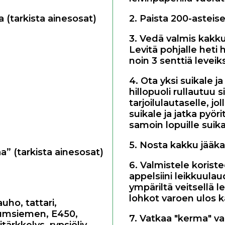
 (tarkista ainesosat)
2. Paista 200-asteis
3. Vedä valmis kakku
Levitä pohjalle heti h
noin 3 senttiä leveiks
4. Ota yksi suikale ja
hillopuoli rullautuu s
tarjoilulautaselle, j
suikale ja jatka pyör
samoin lopuille suika
5. Nosta kakku jääka
a” (tarkista ainesosat)
6. Valmistele koriste
appelsiini leikkuulau
ympäriltä veitsellä l
lohkot varoen ulos ka
ijauho
,
tattari
,
iumsiemen
,
E450
,
7. Vatkaa "kerma" va