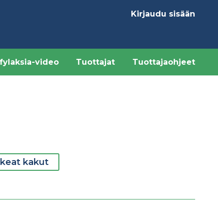
Kirjaudu sisään
Käyttäjävalikk
fylaksia-video
Tuottajat
Tuottajaohjeet
keat kakut