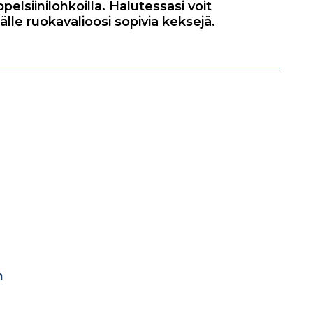
ppelsiinilohkoilla. Halutessasi voit
lle ruokavalioosi sopivia keksejä.
h