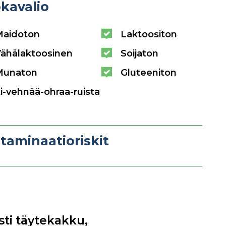
kavalio
Maidoton
Laktoositon
ähälaktoosinen
Soijaton
Munaton
Gluteeniton
i-vehnää-ohraa-ruista
taminaatioriskit
ti täytekakku,