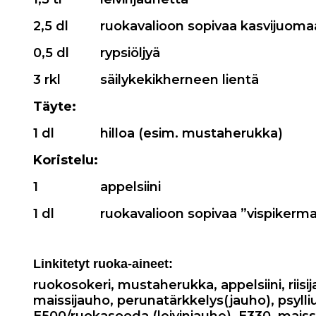
2,5 dl
ruokavalioon sopivaa kasvijuomaa
0,5 dl
rypsiöljyä
3 rkl
säilykekikherneen lientä
Täyte:
1 dl
hilloa (esim. mustaherukka)
Koristelu:
1
appelsiini
1 dl
ruokavalioon sopivaa ”vispikerma
Linkitetyt ruoka-aineet:
ruokosokeri
,
mustaherukka
,
appelsiini
,
riis
maissijauho
,
perunatärkkelys(jauho)
,
psyll