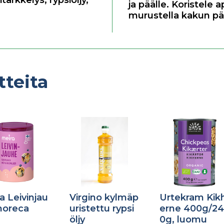
itärkkelys
,
rypsiöljy
,
ja päälle. Koristele a
murustella kakun pää
tteita
a Leivinjau
Virgino kylmäp
Urtekram Kik
horeca
uristettu rypsi
erne 400g/24
öljy
0g, luomu