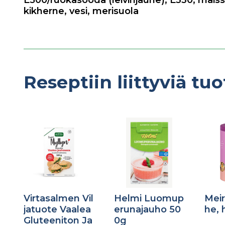
E500/ruokasooda (leivinjauhe)
,
E330
,
maiss
kikherne
,
vesi
,
merisuola
Reseptiin liittyviä tuo
Virtasalmen Vil
Helmi Luomup
Meir
jatuote Vaalea
erunajauho 50
he, 
Gluteeniton Ja
0g