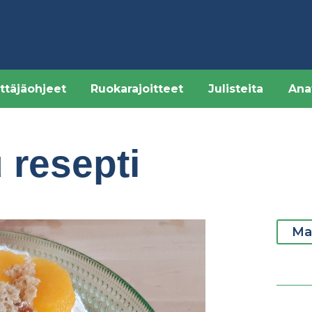
ttäjäohjeet
Ruokarajoitteet
Julisteita
Ana
 resepti
Ma