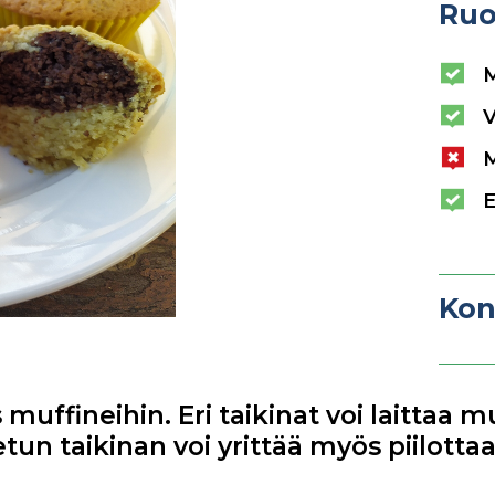
Ruo
V
E
Kon
muffineihin. Eri taikinat voi laittaa m
tun taikinan voi yrittää myös piilottaa