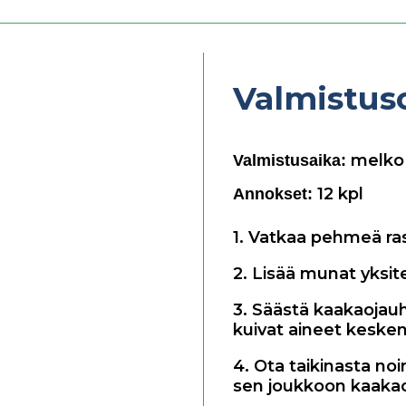
Valmistus
melko 
Valmistusaika:
12
kpl
Annokset:
1. Vatkaa pehmeä ras
2. Lisää munat yksite
3. Säästä kaakaoja
kuivat aineet kesken
4. Ota taikinasta no
sen joukkoon kaaka