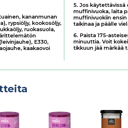
5. Jos käytettävissä 
muffinivuoka, laita p
tuainen
,
kananmunan
muffinivuokiin ensin
a)
,
rypsiöljy
,
kookosöljy
,
taikinaa ja päälle vie
ukkaöljy
,
ruokasuola
,
6. Paista 175-asteis
ärittelemätön
minuuttia. Voit kokei
leivinjauhe)
,
E330
,
tikkuun jää märkää ta
aojauhe
,
kaakaovoi
tteita