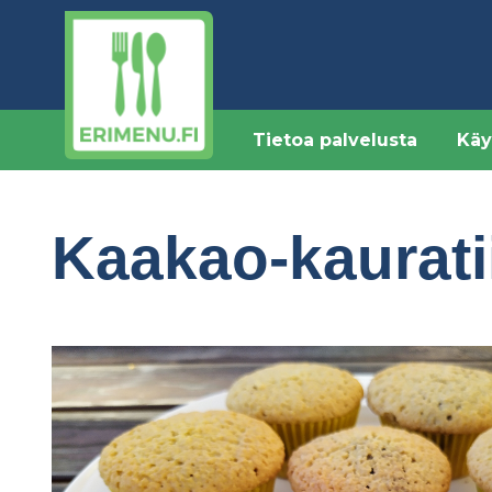
Hyppää
pääsisältöön
Tietoa palvelusta
Käy
Kaakao-kauratii