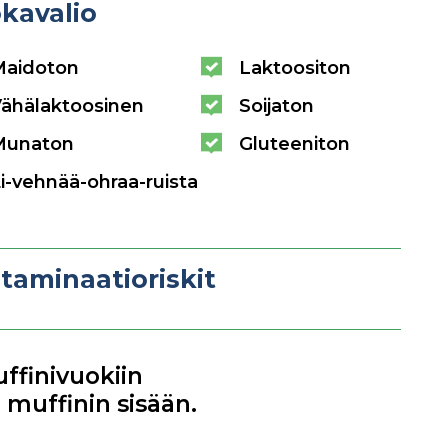
kavalio
Maidoton
Laktoositon
ähälaktoosinen
Soijaton
Munaton
Gluteeniton
i-vehnää-ohraa-ruista
taminaatioriskit
uffinivuokiin
 muffinin sisään.