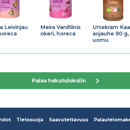
a Leivinjau
Meira Vanilliinis
Urtekram Ka
horeca
okeri, horeca
aojauhe 80 g, 
uomu
Palaa hakutuloksiin
hdot
Tietosuoja
Saavutettavuus
Palautelomak