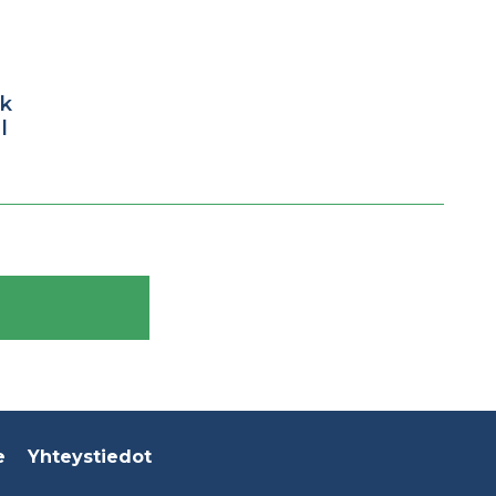
ak
l
e
Yhteystiedot