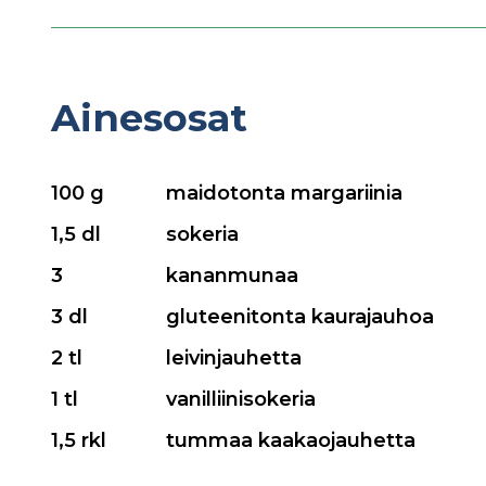
Ainesosat
100 g
maidotonta margariinia
1,5 dl
sokeria
3
kananmunaa
3 dl
gluteenitonta kaurajauhoa
2 tl
leivinjauhetta
1 tl
vanilliinisokeria
1,5 rkl
tummaa kaakaojauhetta