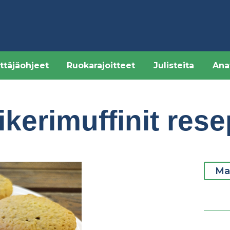
ttäjäohjeet
Ruokarajoitteet
Julisteita
Ana
kerimuffinit rese
Mak