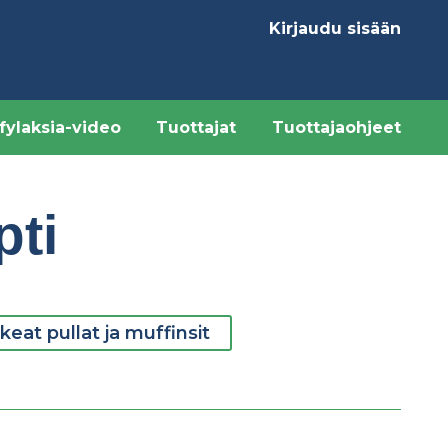
Kirjaudu sisään
Käyttäjävalikk
fylaksia-video
Tuottajat
Tuottajaohjeet
pti
eat pullat ja muffinsit