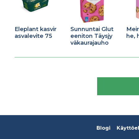
Eleplant kasvir
Sunnuntai Glut
Meir
asvalevite 75
eeniton Täysjy
he, 
väkaurajauho
Footer
Blogi
Käyttöe
menu