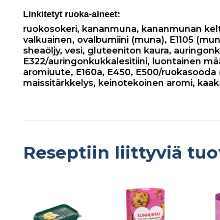
Linkitetyt ruoka-aineet:
ruokosokeri
,
kananmuna
,
kananmunan kel
valkuainen
,
ovalbumiini (muna)
,
E1105 (mun
sheaöljy
,
vesi
,
gluteeniton kaura
,
auringonk
E322/auringonkukkalesitiini
,
luontainen mä
aromiuute
,
E160a
,
E450
,
E500/ruokasooda (
maissitärkkelys
,
keinotekoinen aromi
,
kaak
Reseptiin liittyviä tuo