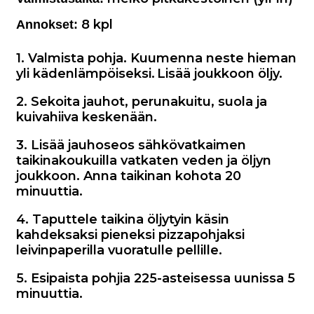
8
kpl
Annokset:
1. Valmista pohja. Kuumenna neste hieman
yli kädenlämpöiseksi.
Lisää joukkoon öljy.
2. Sekoita jauhot, perunakuitu, suola ja
kuivahiiva keskenään.
3. Lisää jauhoseos sähkövatkaimen
taikinakoukuilla vatkaten veden ja öljyn
joukkoon. Anna taikinan kohota 20
minuuttia.
4. Taputtele taikina öljytyin käsin
kahdeksaksi pieneksi pizzapohjaksi
leivinpaperilla vuoratulle pellille.
5. Esipaista pohjia 225-asteisessa uunissa 5
minuuttia.