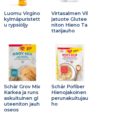
Luomu Virgino
Virtasalmen Vil
kylmäpuristett
jatuote Glutee
u rypsiöljy
niton Hieno Ta
ttarijauho
Schär Grov Mix
Schär Pofiber
Karkea ja runs
Hienojakoinen
askuituinen gl
perunakuitujau
uteeniton jauh
ho
oseos