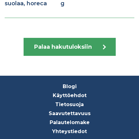
suolaa, horeca
g
Palaa hakutuloksiin
Footer
Blogi
menu
Käyttöehdot
Tietosuoja
Saavutettavuus
Palautelomake
Yhteystiedot