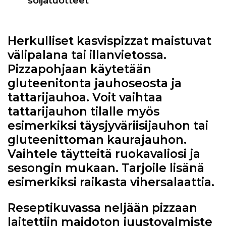
soijatuotteet
Herkulliset kasvispizzat maistuvat
välipalana tai illanvietossa.
Pizzapohjaan käytetään
gluteenitonta jauhoseosta ja
tattarijauhoa. Voit vaihtaa
tattarijauhon tilalle myös
esimerkiksi täysjyväriisijauhon tai
gluteenittoman kaurajauhon.
Vaihtele täytteitä ruokavaliosi ja
sesongin mukaan. Tarjoile lisänä
esimerkiksi raikasta vihersalaattia.
Reseptikuvassa neljään pizzaan
laitettiin maidoton juustovalmiste