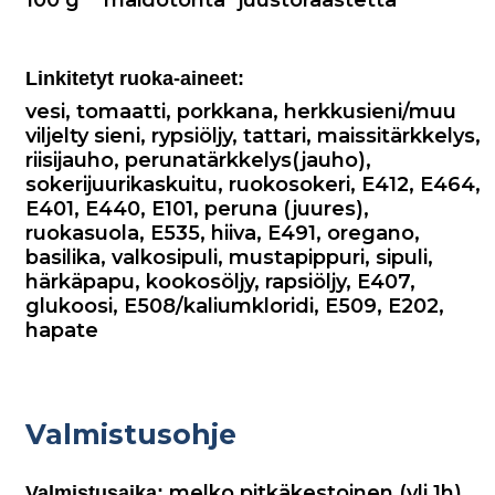
Linkitetyt ruoka-aineet:
vesi
,
tomaatti
,
porkkana
,
herkkusieni/muu
viljelty sieni
,
rypsiöljy
,
tattari
,
maissitärkkelys
,
riisijauho
,
perunatärkkelys(jauho)
,
sokerijuurikaskuitu
,
ruokosokeri
,
E412
,
E464
,
E401
,
E440
,
E101
,
peruna (juures)
,
ruokasuola
,
E535
,
hiiva
,
E491
,
oregano
,
basilika
,
valkosipuli
,
mustapippuri
,
sipuli
,
härkäpapu
,
kookosöljy
,
rapsiöljy
,
E407
,
glukoosi
,
E508/kaliumkloridi
,
E509
,
E202
,
hapate
Valmistusohje
melko pitkäkestoinen (yli 1h)
Valmistusaika: