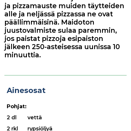
ja pizzamauste muiden täytteiden
alle ja neljässä pizzassa ne ovat
päällimmäisinä. Maidoton
juustovalmiste sulaa paremmin,
jos paistat pizzoja esipaiston
jälkeen 250-asteisessa uunissa 10
minuuttia.
Ainesosat
Pohjat:
2 dl
vettä
2 rkl
rypsiöljyä