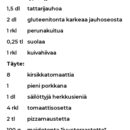
1,5 dl
tattarijauhoa
2 dl
gluteenitonta karkeaa jauhoseosta
1 rkl
perunakuitua
0,25 tl
suolaa
1 rkl
kuivahiivaa
Täyte:
8
kirsikkatomaattia
1
pieni porkkana
1 dl
säilöttyjä herkkusieniä
4 rkl
tomaattisosetta
2 tl
pizzamaustetta
100 g
maidotonta "juustoraastetta"