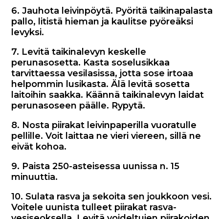
6. Jauhota leivinpöytä. Pyöritä taikinapalasta
pallo, litistä hieman ja kaulitse pyöreäksi
levyksi.
7. Levitä taikinalevyn keskelle
perunasosetta. Kasta soselusikkaa
tarvittaessa vesilasissa, jotta sose irtoaa
helpommin lusikasta. Älä levitä sosetta
laitoihin saakka. Käännä taikinalevyn laidat
perunasoseen päälle. Rypytä.
8. Nosta piirakat leivinpaperilla vuoratulle
pellille. Voit laittaa ne vieri viereen, sillä ne
eivät kohoa.
9. Paista 250-asteisessa uunissa n. 15
minuuttia.
10. Sulata rasva ja sekoita sen joukkoon vesi.
Voitele uunista tulleet piirakat rasva-
vesiseoksella. Levitä voideltujen piirakoiden