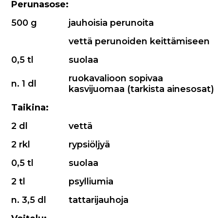
Perunasose:
500 g
jauhoisia perunoita
vettä perunoiden keittämiseen
0,5 tl
suolaa
ruokavalioon sopivaa
n. 1 dl
kasvijuomaa (tarkista ainesosat)
Taikina:
2 dl
vettä
2 rkl
rypsiöljyä
0,5 tl
suolaa
2 tl
psylliumia
n. 3,5 dl
tattarijauhoja