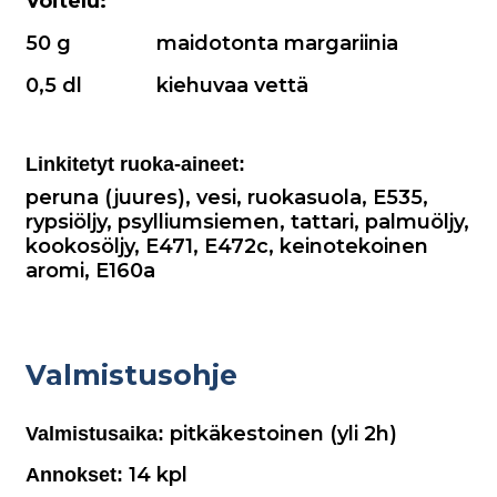
Voitelu:
50 g
maidotonta margariinia
0,5 dl
kiehuvaa vettä
Linkitetyt ruoka-aineet:
peruna (juures)
,
vesi
,
ruokasuola
,
E535
,
rypsiöljy
,
psylliumsiemen
,
tattari
,
palmuöljy
,
kookosöljy
,
E471
,
E472c
,
keinotekoinen
aromi
,
E160a
Valmistusohje
pitkäkestoinen (yli 2h)
Valmistusaika:
14
kpl
Annokset: