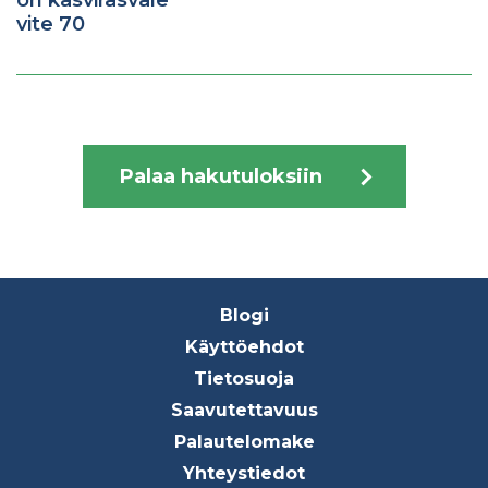
vite 70
Palaa hakutuloksiin
Footer
Blogi
menu
Käyttöehdot
Tietosuoja
Saavutettavuus
Palautelomake
Yhteystiedot