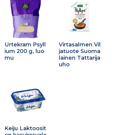
Urtekram Psyll
Virtasalmen Vil
ium 200 g, luo
jatuote Suoma
mu
lainen Tattarija
uho
Keiju Laktoosit
on kasvirasvale