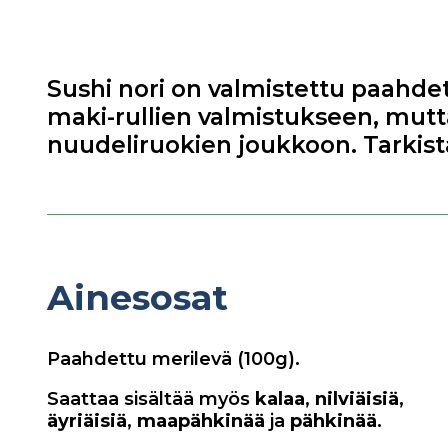
Sushi nori on valmistettu paahdet
maki-rullien valmistukseen, mutta 
nuudeliruokien joukkoon. Tarkis
Ainesosat
Paahdettu merilevä (100g).
Saattaa sisältää myös
kalaa
,
nilviäisiä
,
äyriäisiä
,
maapähkinää
ja
pähkinää
.