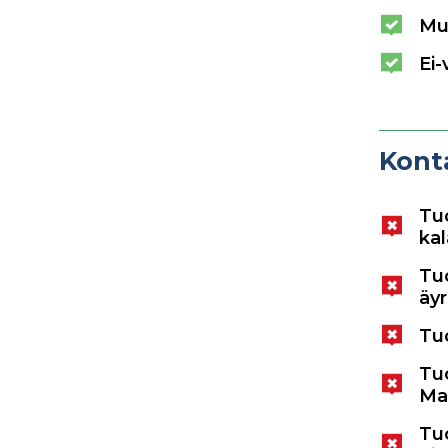
Mu
Ei-
Kont
Tuo
ka
Tuo
äyr
Tuo
Tuo
Ma
Tuo