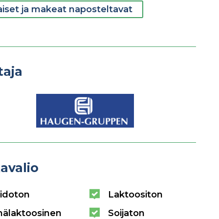
aiset ja makeat naposteltavat
taja
avalio
idoton
Laktoositon
hälaktoosinen
Soijaton