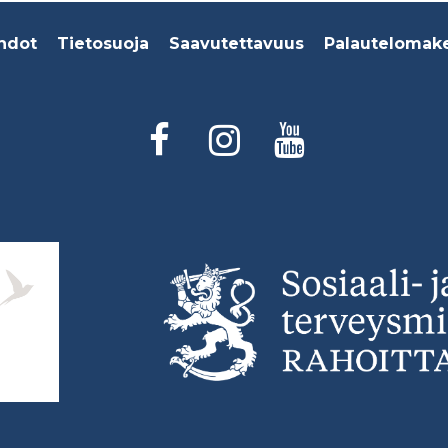
hdot
Tietosuoja
Saavutettavuus
Palautelomak