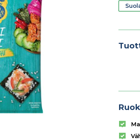
Suol
Tuot
Ruok
Ma
Vä