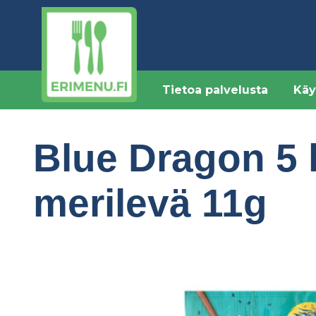
Hyppää
pääsisältöön
Tietoa palvelusta
Käy
Blue Dragon 5 
merilevä 11g