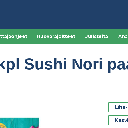
ttäjäohjeet
Ruokarajoitteet
Julisteita
Ana
kpl Sushi Nori p
Liha-
Kasv