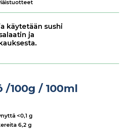
viäistuotteet
ja käytetään sushi
alaatin ja
kauksesta.
tö
/100g / 100ml
tynyttä
<0,1
g
kereita
6,2
g