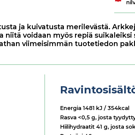
nil
usta ja kuivatusta merilevästä. Arkke
niitä voidaan myös repiä suikaleiksi s
tathan viimeisimmän tuotetiedon pak
Ravintosisäl
Energia
1481
kJ / 354kcal
Rasva
<0,5
g, josta tyydyt
Hiilihydraatit
41
g, josta so