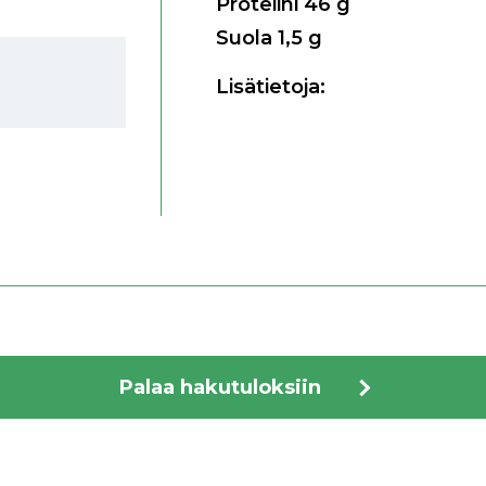
Proteiini
46
g
Suola
1,5
g
Lisätietoja:
Palaa hakutuloksiin