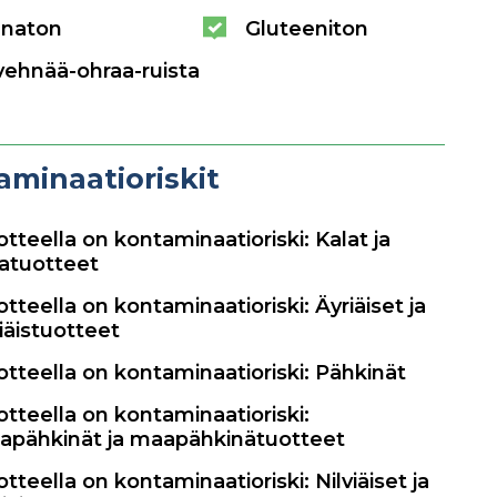
naton
Gluteeniton
vehnää-ohraa-ruista
aminaatioriskit
tteella on kontaminaatioriski: Kalat ja
latuotteet
tteella on kontaminaatioriski: Äyriäiset ja
iäistuotteet
tteella on kontaminaatioriski: Pähkinät
tteella on kontaminaatioriski:
apähkinät ja maapähkinätuotteet
tteella on kontaminaatioriski: Nilviäiset ja