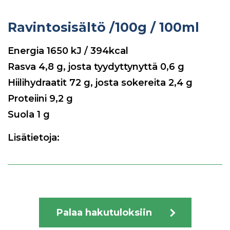
Ravintosisältö
/100g / 100ml
Energia
1650
kJ / 394kcal
Rasva
4,8
g, josta tyydyttynyttä
0,6
g
Hiilihydraatit
72
g, josta sokereita
2,4
g
Proteiini
9,2
g
Suola
1
g
Lisätietoja:
Palaa hakutuloksiin