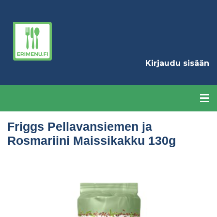
Hyppää
pääsisältöön
K
Kirjaudu sisään
Friggs Pellavansiemen ja
Rosmariini Maissikakku 130g