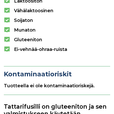
Laktoositon
Vähälaktoosinen
Soijaton
Munaton
Gluteeniton
Ei-vehnää-ohraa-ruista
Kontaminaatioriskit
Tuotteella ei ole kontaminaatioriskejä.
Tattarifusilli on gluteeniton ja sen
valmistukseen käytetään