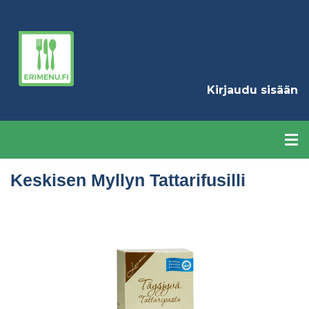
Hyppää
pääsisältöön
K
Kirjaudu sisään
Keskisen Myllyn Tattarifusilli