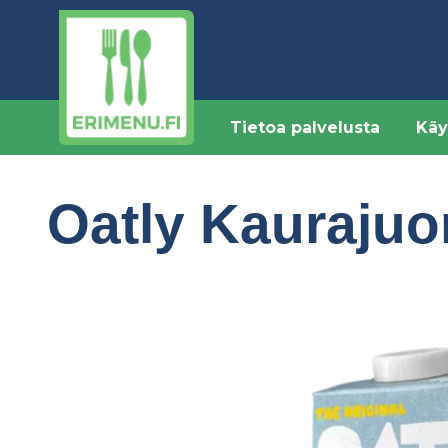
Hyppää
pääsisältöön
Tietoa palvelusta
Käy
Oatly Kaurajuo