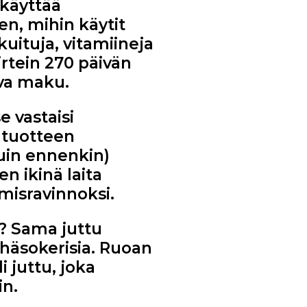
 käyttää
en, mihin käytit
uituja, vitamiineja
rtein 270 päivän
ava maku.
 vastaisi
 tuotteen
kuin ennenkin)
 ikinä laita
misravinnoksi.
? Sama juttu
ähäsokerisia. Ruoan
 juttu, joka
in.