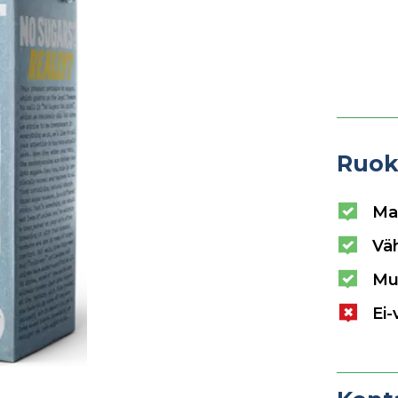
Ruok
Ma
Vä
Mu
Ei-