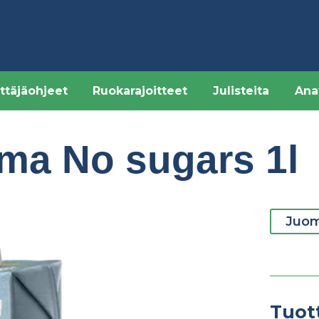
ttäjäohjeet
Ruokarajoitteet
Julisteita
Ana
ma No sugars 1l
Juo
Tuot