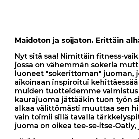
Maidoton ja soijaton. Erittäin al
Nyt sitä saa! Nimittäin fitness-v
jossa on vähemmän sokeria mut
luoneet "sokerittoman" juoman, jo
aikoinaan inspiroitui kehittäes
muiden tuotteidemme valmistuspr
kaurajuoma jättääkin tuon työn s
alkaa välittömästi muuttaa sen hi
vain toimii sillä tavalla tärkkelys
juoma on oikea tee-se-itse-Oatly