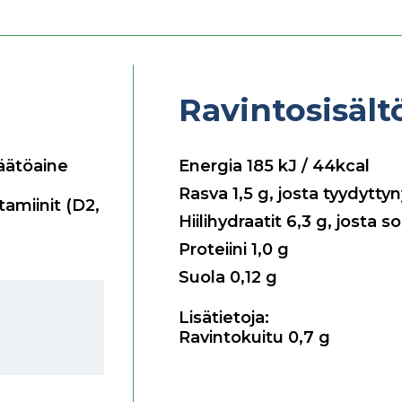
Ravintosisäl
äätöaine
Energia
185
kJ / 44kcal
Rasva
1,5
g, josta tyydytty
tamiinit (D2,
Hiilihydraatit
6,3
g, josta s
Proteiini
1,0
g
Suola
0,12
g
Lisätietoja:
Ravintokuitu 0,7 g