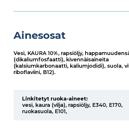
Ainesosat
Vesi, KAURA 10%, rapsiöljy, happamuudens
(dikaliumfosfaatti), kivennäisaineita
(kalsiumkarbonaatti, kaliumjodidi), suola, vi
riboflaviini, B12).
Linkitetyt ruoka-aineet:
vesi
,
kaura (vilja)
,
rapsiöljy
,
E340
,
E170
,
ruokasuola
,
E101
,