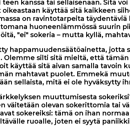
 teen kanssa tai sellaisenaan. Sitä voi
 oikeastaan käyttää sitä kaikkeen siih
assa on ravintotarpeita täydentäviä k
mattomana huoneenlämmössä suurin pii
inöitä, "ei" sokeria – mutta kyllä, maht
ty happamuudensäätöainetta, jotta se
Olemme silti sitä mieltä, että tämän
oit käyttää sitä aivan samalla tavoin 
mmän mahtavat puolet. Emmekä muuten
n sellaista, mitä ei ole hyväksytty ih
tärkkelyksen muuttumisesta sokeriksi
n väitetään olevan sokerittomia tai v
avat sokereiksi: tämä on ihan normaali
tävälle ruoalle, joten ei syytä paniikki