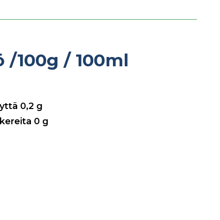
tö
/100g / 100ml
nyttä
0,2
g
okereita
0
g