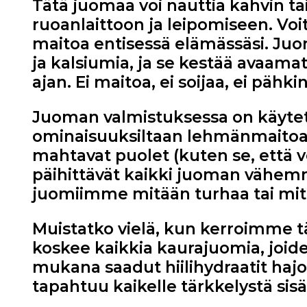
Tätä juomaa voi nauttia kahvin tai
ruoanlaittoon ja leipomiseen. Voit
maitoa entisessä elämässäsi. Juom
ja kalsiumia, ja se kestää avaa
ajan. Ei maitoa, ei soijaa, ei pähk
Juoman valmistuksessa on käytet
ominaisuuksiltaan lehmänmaitoa. 
mahtavat puolet (kuten se, että v
päihittävät kaikki juoman vähe
juomiimme mitään turhaa tai mitää
Muistatko vielä, kun kerroimme 
koskee kaikkia kaurajuomia, joide
mukana saadut hiilihydraatit hajo
tapahtuu kaikelle tärkkelystä sisäl