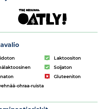
avalio
idoton
Laktoositon
hälaktoosinen
Soijaton
naton
Gluteeniton
vehnää-ohraa-ruista