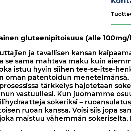
Kont
Tuottee
hainen gluteenipitoisuus (alle 100mg/
aikuttajien ja tavallisen kansan kaipa
ta se sama mahtava maku kuin aiem
ka istuu hyvin siihen tee-se-itse-hen
sään oman patentoidun menetelmänsä. 
osessissa tärkkelys hajotetaan soker
inun vastuullesi. Kun juomamme osuu 
ilihydraatteja sokeriksi – ruoansulatu
pitoisen ruoan kanssa. Voisi siis jopa s
, joka maistuu vähemmän sokeriselta. 