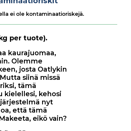
aminaatioriskit
lla ei ole kontaminaatioriskejä.
kg per tuote).
amaa kaurajuomaa,
min. Olemme
keen, josta Oatlykin
Mutta siinä missä
iksi, tämä
kielellesi, kehosi
sjärjestelmä nyt
anoa, että tämä
Makeeta, eikö vain?