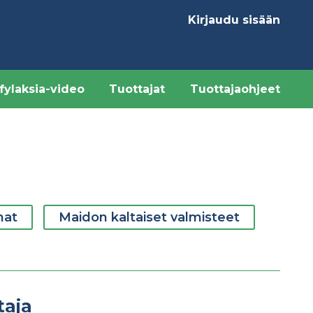
Kirjaudu sisään
Käyttäjävalikk
fylaksia-video
Tuottajat
Tuottajaohjeet
mat
Maidon kaltaiset valmisteet
taja