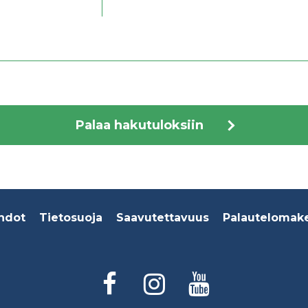
Palaa hakutuloksiin
hdot
Tietosuoja
Saavutettavuus
Palautelomak