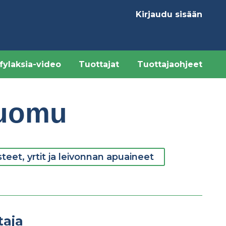
Kirjaudu sisään
Käyttäjävalikk
fylaksia-video
Tuottajat
Tuottajaohjeet
luomu
eet, yrtit ja leivonnan apuaineet
taja