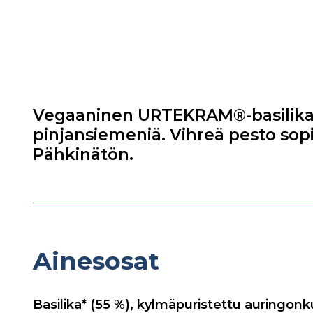
Vegaaninen URTEKRAM®-basilikape
pinjansiemeniä. Vihreä pesto sopii
Pähkinätön.
Ainesosat
Basilika* (55 %), kylmäpuristettu auringonk