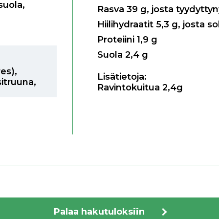
suola,
Rasva
39
g, josta tyydytty
Hiilihydraatit
5,3
g, josta so
Proteiini
1,9
g
Suola
2,4
g
res)
,
Lisätietoja:
sitruuna
,
Ravintokuitua 2,4g
Palaa hakutuloksiin