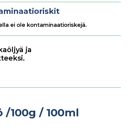
aminaatioriskit
lla ei ole kontaminaatioriskejä.
aöljyä ja
tteeksi.
tö
/100g / 100ml