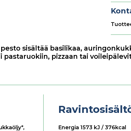
Kont
Tuottee
sto sisältää basilikaa, auringonkukk
 pastaruokiin, pizzaan tai voileipälevi
Ravintosisäl
ukkaöljy*,
Energia
1573
kJ / 376kcal