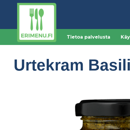
Hyppää
pääsisältöön
Tietoa palvelusta
Käy
Urtekram Basil