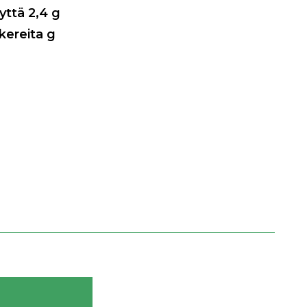
nyttä
2,4
g
kereita g