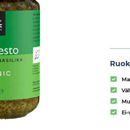
Ruok
Ma
Vä
Mu
Ei-