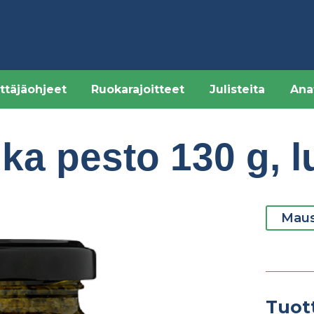
ttäjäohjeet
Ruokarajoitteet
Julisteita
Ana
ika pesto 130 g, 
Maust
Tuot