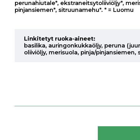
perunahiutale*, ekstraneitsytoliiviöljy*, meri
pinjansiemen*, sitruunamehu*. * = Luomu
Linkitetyt ruoka-aineet:
basilika
,
auringonkukkaöljy
,
peruna (juu
oliiviöljy
,
merisuola
,
pinja/pinjansiemen
,