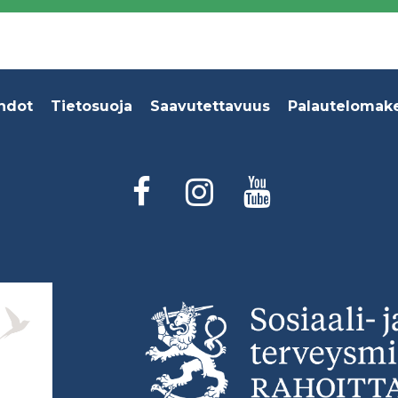
hdot
Tietosuoja
Saavutettavuus
Palautelomak