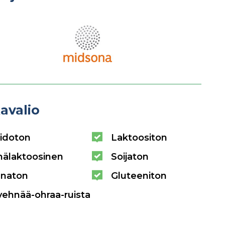
avalio
idoton
Laktoositon
hälaktoosinen
Soijaton
naton
Gluteeniton
vehnää-ohraa-ruista