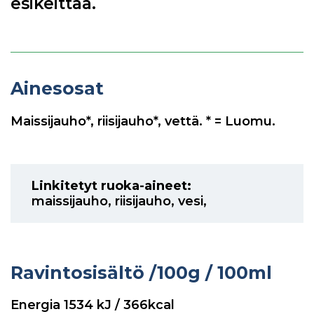
esikeittää.
Ainesosat
Maissijauho*, riisijauho*, vettä. * = Luomu.
Linkitetyt ruoka-aineet:
maissijauho
,
riisijauho
,
vesi
,
Ravintosisältö
/100g / 100ml
Energia
1534
kJ / 366kcal