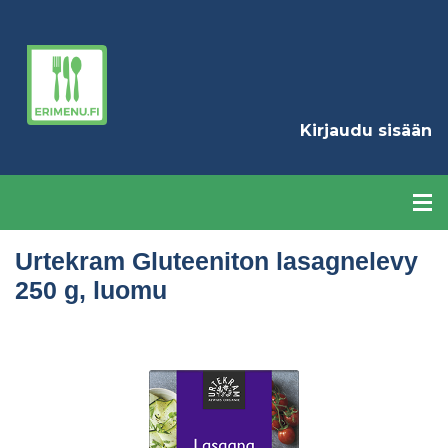
Hyppää
pääsisältöön
K
Kirjaudu sisään
Urtekram Gluteeniton lasagnelevy
250 g, luomu