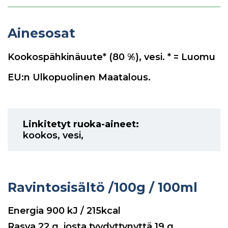
Ainesosat
Kookospähkinäuute* (80 %), vesi. * = Luomu
EU:n Ulkopuolinen Maatalous.
Linkitetyt ruoka-aineet:
kookos
,
vesi
,
Ravintosisältö
/100g / 100ml
Energia
900
kJ / 215kcal
Rasva
22
g, josta tyydyttynyttä
19
g