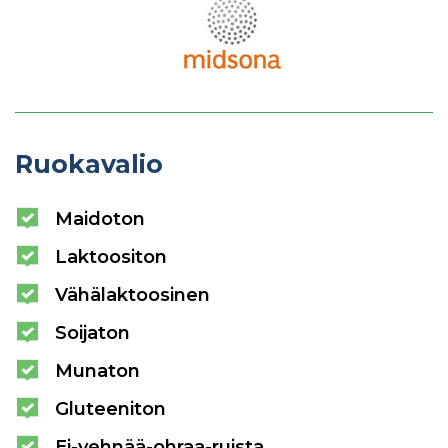
Ruokavalio
Maidoton
Laktoositon
Vähälaktoosinen
Soijaton
Munaton
Gluteeniton
Ei-vehnää-ohraa-ruista