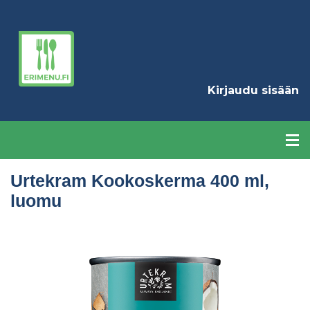
Hyppää
pääsisältöön
K
Kirjaudu sisään
Urtekram Kookoskerma 400 ml,
luomu