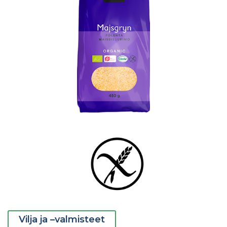
Vilja ja –valmisteet