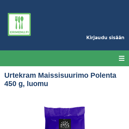
Hyppää
pääsisältöön
K
Kirjaudu sisään
Urtekram Maissisuurimo Polenta
450 g, luomu