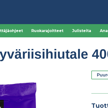
ttäjäohjeet
Ruokarajoitteet
Julisteita
Ana
väriisihiutale 4
Puur
Tuot