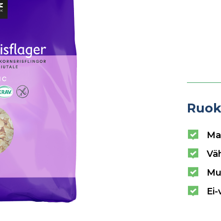
Ruok
Ma
Vä
Mu
Ei-