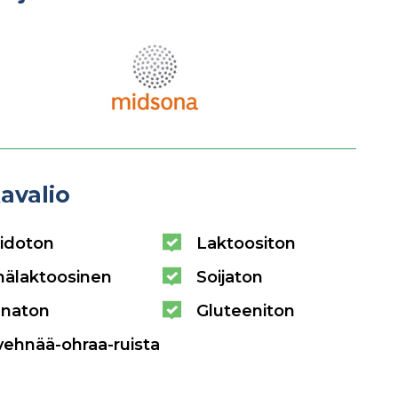
avalio
idoton
Laktoositon
hälaktoosinen
Soijaton
naton
Gluteeniton
vehnää-ohraa-ruista