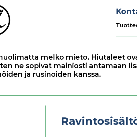
Kont
Tuottee
huolimatta melko mieto. Hiutaleet ova
joten ne sopivat mainiosti antamaan li
öiden ja rusinoiden kanssa.
Ravintosisäl