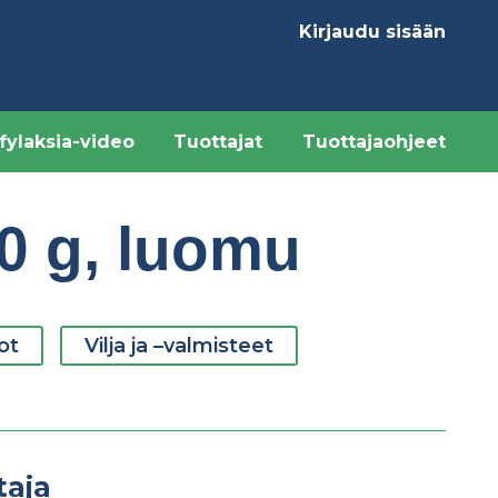
Kirjaudu sisään
Käyttäjävalikk
fylaksia-video
Tuottajat
Tuottajaohjeet
00 g, luomu
ot
Vilja ja –valmisteet
taja