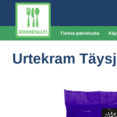
Hyppää
pääsisältöön
Tietoa palvelusta
Käy
Urtekram Täysjy