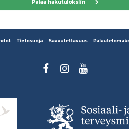
Palaa hakutuloksiin
hdot
Tietosuoja
Saavutettavuus
Palautelomak