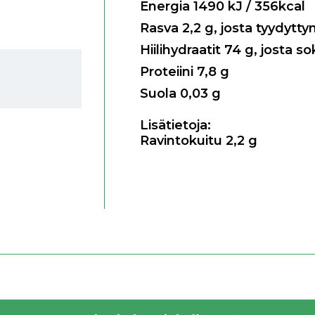
Energia
1490
kJ / 356kcal
Rasva
2,2
g, josta tyydytty
Hiilihydraatit
74
g, josta so
Proteiini
7,8
g
Suola
0,03
g
Lisätietoja:
Ravintokuitu 2,2 g