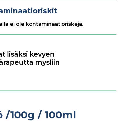
aminaatioriskit
lla ei ole kontaminaatioriskejä.
t lisäksi kevyen
särapeutta mysliin
tö
/100g / 100ml