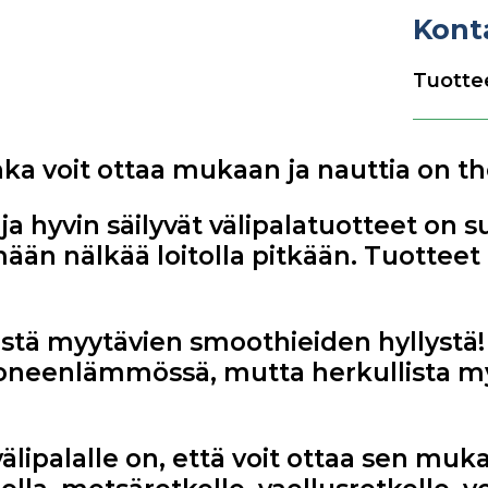
Kont
Tuottee
ka voit ottaa mukaan ja nauttia on th
 hyvin säilyvät välipalatuotteet on s
mään nälkää loitolla pitkään. Tuotteet
stä myytävien smoothieiden hyllystä!
 huoneenlämmössä, mutta herkullista m
 välipalalle on, että voit ottaa sen muk