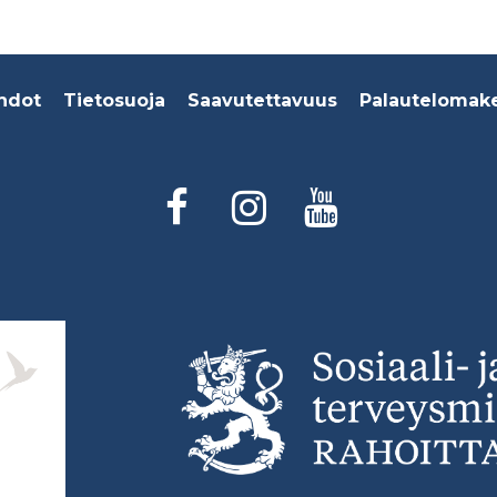
hdot
Tietosuoja
Saavutettavuus
Palautelomak