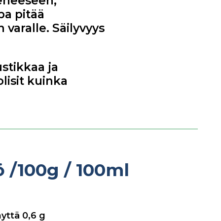
 veneeseen,
pa pitää
varalle. Säilyvyys
stikkaa ja
lisit kuinka
tö
/100g / 100ml
nyttä
0,6
g