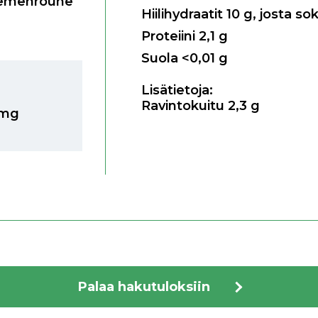
siemenrouhe
Hiilihydraatit
10
g, josta so
Proteiini
2,1
g
Suola
<0,01
g
Lisätietoja:
Ravintokuitu 2,3 g
0mg
Palaa hakutuloksiin