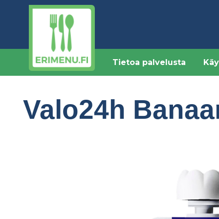
Hyppää
pääsisältöön
Tietoa palvelusta
Käy
Valo24h Banaan