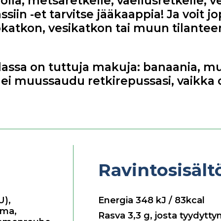
rjolla, metsäretkelle, vaellusretkelle,
iin -et tarvitse jääkaappia! Ja voit jo
katkon, vesikatkon tai muun tilanteen 
assa on tuttuja makuja: banaania, mu
 ei muussaudu retkirepussasi, vaikka o
Ravintosisäl
U),
Energia
348
kJ / 83kcal
rma,
Rasva
3,3
g, josta tyydytty