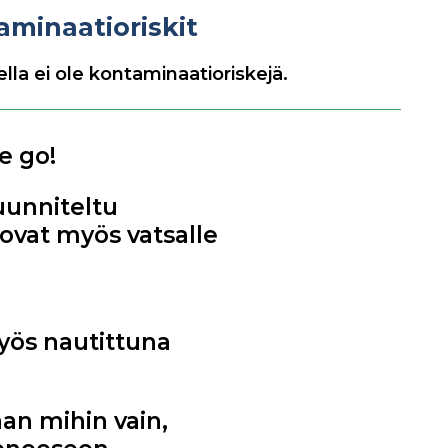
aminaatioriskit
lla ei ole kontaminaatioriskejä.
e go!
uunniteltu
 ovat myös vatsalle
yös nautittuna
aan mihin vain,