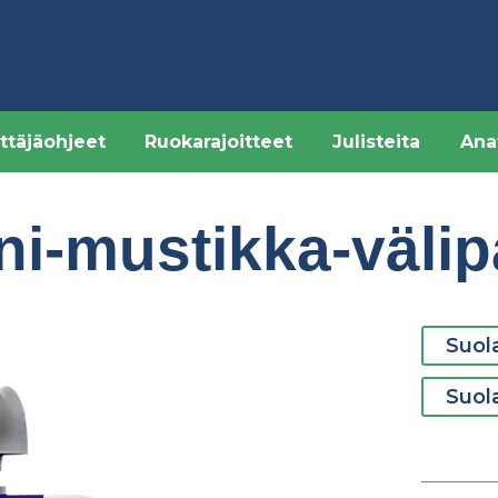
ttäjäohjeet
Ruokarajoitteet
Julisteita
Ana
i-mustikka-välip
Suola
Suol