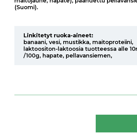
maitojauhe, hapate), paahdettu pellavan
(Suomi).
Linkitetyt ruoka-aineet:
banaani
,
vesi
,
mustikka
,
maitoproteiini
,
laktoositon-laktoosia tuotteessa alle 1
/100g
,
hapate
,
pellavansiemen
,