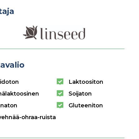
taja
avalio
idoton
Laktoositon
hälaktoosinen
Soijaton
naton
Gluteeniton
vehnää-ohraa-ruista