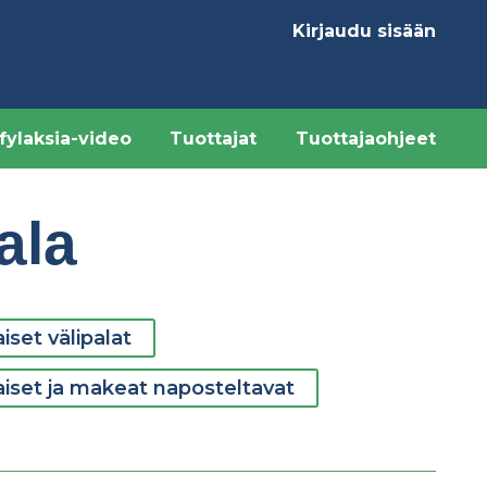
Kirjaudu sisään
Käyttäjävalikk
fylaksia-video
Tuottajat
Tuottajaohjeet
ala
iset välipalat
aiset ja makeat naposteltavat