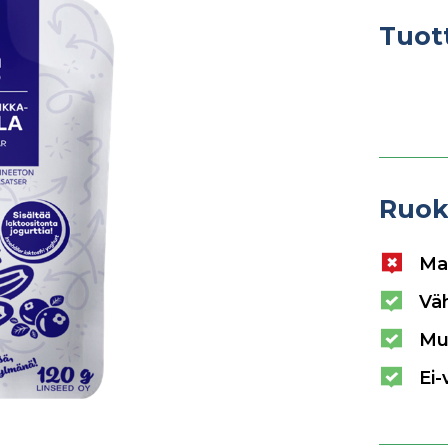
Tuot
Ruok
Ma
Vä
Mu
Ei-