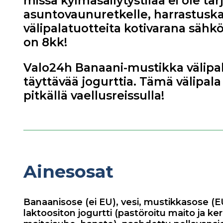
missä kylmäsäilytystilaa ei ole ta
asuntovaunuretkelle, harrastuskass
välipalatuotteita kotivarana sähkö
on 8kk!
Valo24h Banaani-mustikka välipal
täyttävää jogurttia. Tämä välipala
pitkällä vaellusreissulla!
Ainesosat
Banaanisose (ei EU), vesi, mustikkasose (E
laktoositon jogurtti (pastöroitu maito ja ke