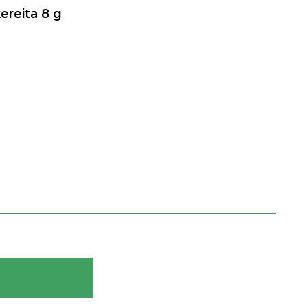
kereita
8
g