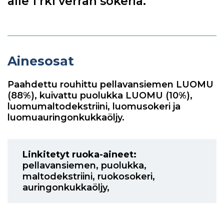
alle 1 rkl verran sokeria.
Ainesosat
Paahdettu rouhittu pellavansiemen LUOMU
(88%), kuivattu puolukka LUOMU (10%),
luomumaltodekstriini, luomusokeri ja
luomuauringonkukkaöljy.
Linkitetyt ruoka-aineet:
pellavansiemen
,
puolukka
,
maltodekstriini
,
ruokosokeri
,
auringonkukkaöljy
,