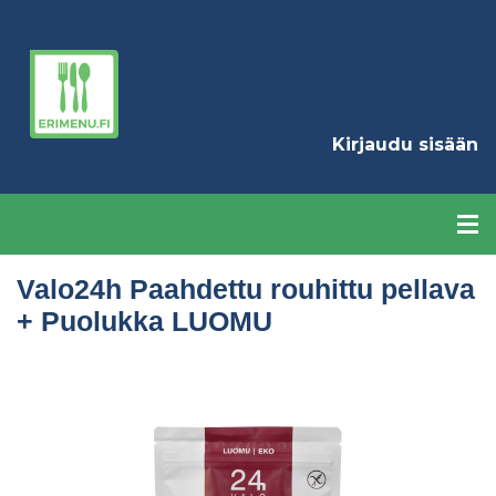
Hyppää
pääsisältöön
K
Kirjaudu sisään
Valo24h Paahdettu rouhittu pellava
+ Puolukka LUOMU