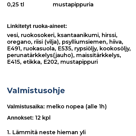
0,25 tl
mustapippuria
Linkitetyt ruoka-aineet:
vesi
,
ruokosokeri
,
ksantaanikumi
,
hirssi
,
oregano
,
riisi (vilja)
,
psylliumsiemen
,
hiiva
,
E491
,
ruokasuola
,
E535
,
rypsiöljy
,
kookosöljy
,
perunatärkkelys(jauho)
,
maissitärkkelys
,
E415
,
etikka
,
E202
,
mustapippuri
Valmistusohje
melko nopea (alle 1h)
Valmistusaika:
12
kpl
Annokset:
1. Lämmitä neste hieman yli