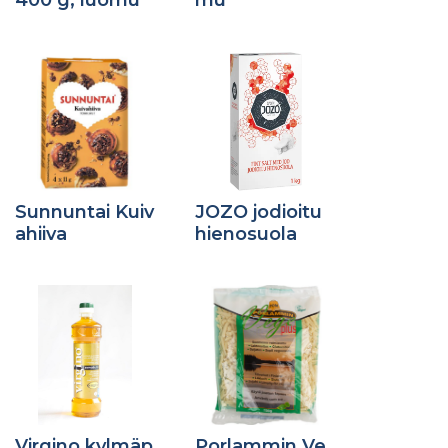
Sunnuntai Kuiv
JOZO jodioitu
ahiiva
hienosuola
Virgino kylmäp
Porlammin Ve