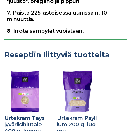
"juusto", oregano ja pippuri.
7. Paista 225-asteisessa uunissa n. 10
minuuttia.
8. Irrota sämpylät vuoistaan.
Reseptiin liittyviä tuotteita
Urtekram Täys
Urtekram Psyll
jyväriisihiutale
ium 200 g, luo
400 g, luomu
mu