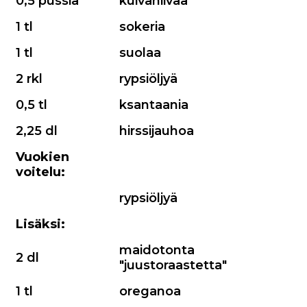
0,5 pussia
kuivahiivaa
1 tl
sokeria
1 tl
suolaa
2 rkl
rypsiöljyä
0,5 tl
ksantaania
2,25 dl
hirssijauhoa
Vuokien
voitelu:
rypsiöljyä
Lisäksi:
maidotonta
2 dl
"juustoraastetta"
1 tl
oreganoa