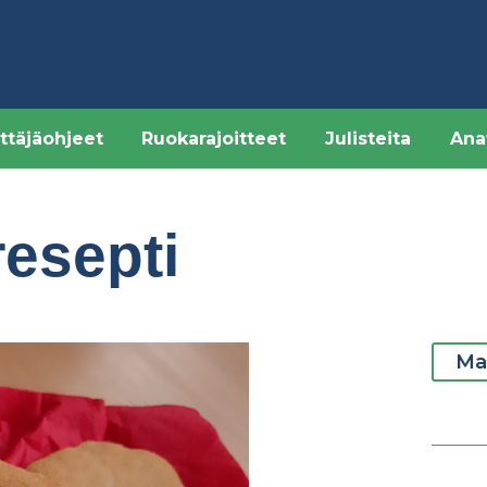
ttäjäohjeet
Ruokarajoitteet
Julisteita
Ana
resepti
Mak