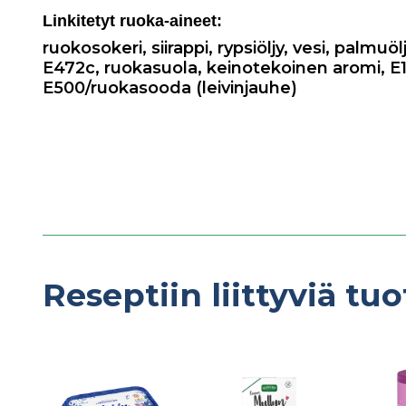
Linkitetyt ruoka-aineet:
ruokosokeri
,
siirappi
,
rypsiöljy
,
vesi
,
palmuöl
E472c
,
ruokasuola
,
keinotekoinen aromi
,
E
E500/ruokasooda (leivinjauhe)
Reseptiin liittyviä tuo