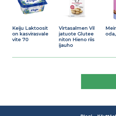
Keiju Laktoosit
Virtasalmen Vil
Mei
on kasvirasvale
jatuote Glutee
oda,
vite 70
niton Hieno riis
ijauho
Footer