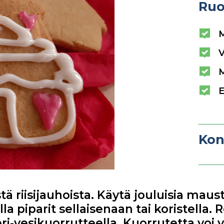
Ruo
V
E
Kon
tä riisijauhoista. Käytä jouluisia maust
la piparit sellaisenaan tai koristella.
i-vesikuorrutteella. Kuorrutetta voi v