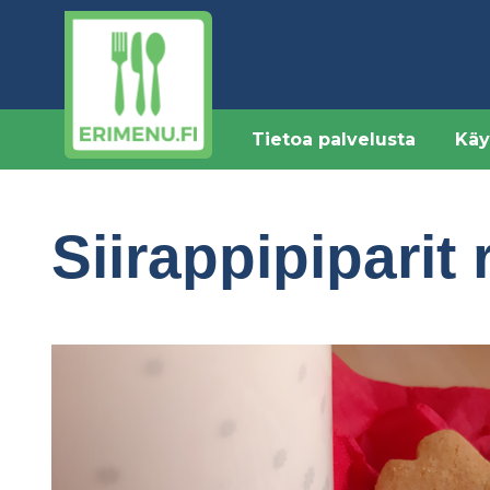
Hyppää
pääsisältöön
Tietoa palvelusta
Käy
Siirappipiparit 