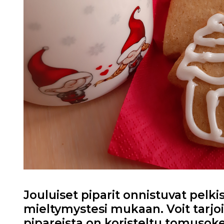
Jouluiset piparit onnistuvat pelkis
mieltymystesi mukaan. Voit tarjoil
pipareista on koristeltu tomusoker