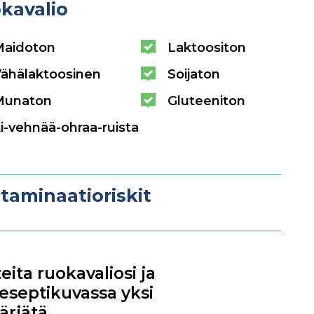
kavalio
Maidoton
Laktoositon
ähälaktoosinen
Soijaton
Munaton
Gluteeniton
i-vehnää-ohraa-ruista
taminaatioriskit
eita ruokavaliosi ja
 Reseptikuvassa yksi
ärjätä