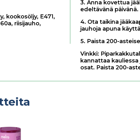
3. Anna kovettua jää
edeltävänä päivänä.
jy
,
kookosöljy
,
E471
,
4. Ota taikina jääkaap
160a
,
riisijauho
,
jauhoja apuna käyttä
5. Paista 200-asteis
Vinkki: Piparkakkuta
kannattaa kauliessa
osat. Paista 200-ast
tteita