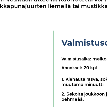
ikkapunajuurten liemellä tai mustikk
Valmistus
melko 
Valmistusaika:
20
kpl
Annokset:
1. Kiehauta rasva, so
muutama minuutti.
2. Sekoita joukkoon 
pehmeää.