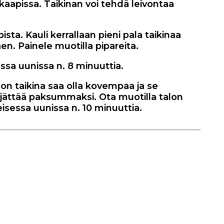
kaapissa. Taikinan voi tehdä leivontaa
ista. Kauli kerrallaan pieni pala taikinaa
en. Painele muotilla pipareita.
essa uunissa n. 8 minuuttia.
lon taikina saa olla kovempaa ja se
 jättää paksummaksi. Ota muotilla talon
eisessa uunissa n. 10 minuuttia.