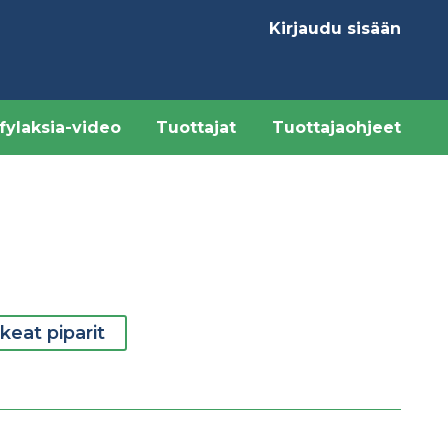
Kirjaudu sisään
Käyttäjävalikk
fylaksia-video
Tuottajat
Tuottajaohjeet
eat piparit