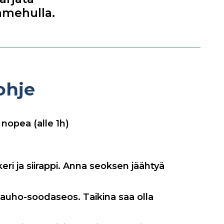
amehulla.
ohje
nopea (alle 1h)
keri ja siirappi. Anna seoksen jäähtyä
jauho-soodaseos. Taikina saa olla