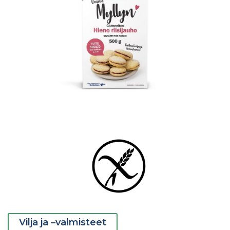
Vilja ja –valmisteet