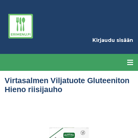
Hyppää
pääsisältöön
K
Kirjaudu sisään
Virtasalmen Viljatuote Gluteeniton
Hieno riisijauho