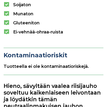
Soijaton
Munaton
Gluteeniton
Ei-vehnää-ohraa-ruista
Kontaminaatioriskit
Tuotteella ei ole kontaminaatioriskejä.
Hieno, sävyltään vaalea riisijauho
soveltuu kaikenlaiseen leivontaan
ja löydätkin tämän
neutraalinmakuisen jauhon