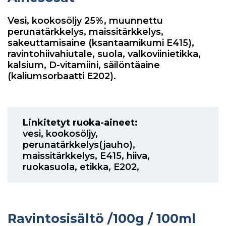
Vesi, kookosöljy 25%, muunnettu
perunatärkkelys, maissitärkkelys,
sakeuttamisaine (ksantaamikumi E415),
ravintohiivahiutale, suola, valkoviinietikka,
kalsium, D-vitamiini, säilöntäaine
(kaliumsorbaatti E202).
Linkitetyt ruoka-aineet:
vesi
,
kookosöljy
,
perunatärkkelys(jauho)
,
maissitärkkelys
,
E415
,
hiiva
,
ruokasuola
,
etikka
,
E202
,
Ravintosisältö
/100g / 100ml