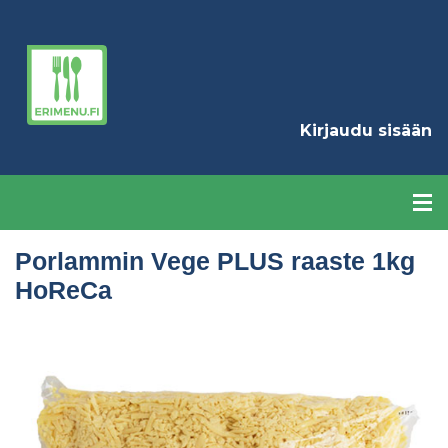
Hyppää
pääsisältöön
K
Kirjaudu sisään
Porlammin Vege PLUS raaste 1kg
HoReCa