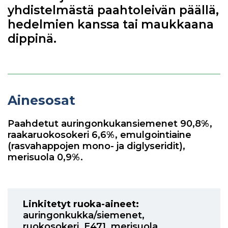
yhdistelmästä paahtoleivän päällä,
hedelmien kanssa tai maukkaana
dippinä.
Ainesosat
Paahdetut auringonkukansiemenet 90,8%,
raakaruokosokeri 6,6%, emulgointiaine
(rasvahappojen mono- ja diglyseridit),
merisuola 0,9%.
Linkitetyt ruoka-aineet:
auringonkukka/siemenet
,
ruokosokeri
,
E471
,
merisuola
,