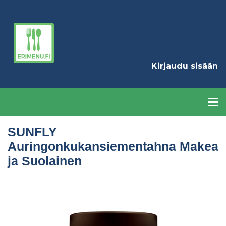
Hyppää
pääsisältöön
K
Kirjaudu sisään
SUNFLY
Auringonkukansiementahna Makea
ja Suolainen