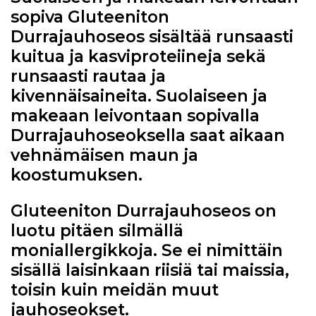
sopiva Gluteeniton
Durrajauhoseos sisältää runsaasti
kuitua ja kasviproteiineja sekä
runsaasti rautaa ja
kivennäisaineita. Suolaiseen ja
makeaan leivontaan sopivalla
Durrajauhoseoksella saat aikaan
vehnämäisen maun ja
koostumuksen.
Gluteeniton Durrajauhoseos on
luotu pitäen silmällä
moniallergikkoja. Se ei nimittäin
sisällä laisinkaan riisiä tai maissia,
toisin kuin meidän muut
jauhoseokset.