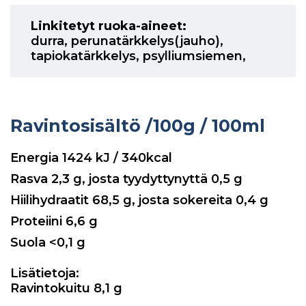
Linkitetyt ruoka-aineet:
durra
,
perunatärkkelys(jauho)
,
tapiokatärkkelys
,
psylliumsiemen
,
Ravintosisältö
/100g / 100ml
Energia
1424
kJ / 340kcal
Rasva
2,3
g, josta tyydyttynyttä
0,5
g
Hiilihydraatit
68,5
g, josta sokereita
0,4
g
Proteiini
6,6
g
Suola
<0,1
g
Lisätietoja:
Ravintokuitu 8,1 g