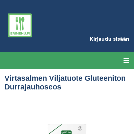
Hyppää
pääsisältöön
K
Kirjaudu sisään
Virtasalmen Viljatuote Gluteeniton
Durrajauhoseos