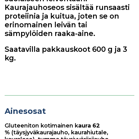
Kaurajauhoseos sisältää runsaasti
proteiinia ja kuitua, joten se on
erinomainen leivän tai
sämpylöiden raaka-aine.
Saatavilla pakkauskoot 600 g ja 3
kg.
Ainesosat
Gluteeniton kotimainen k
aura 62
%
(täysjyväkaurajauho, kaurahiutale,