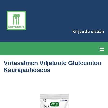
Hyppää
pääsisältöön
K
Kirjaudu sisään
Virtasalmen Viljatuote Gluteeniton
Kaurajauhoseos