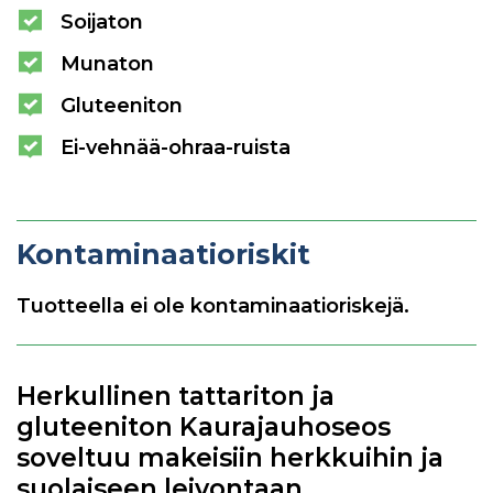
Soijaton
Munaton
Gluteeniton
Ei-vehnää-ohraa-ruista
Kontaminaatioriskit
Tuotteella ei ole kontaminaatioriskejä.
Herkullinen tattariton ja
gluteeniton Kaurajauhoseos
soveltuu makeisiin herkkuihin ja
suolaiseen leivontaan.