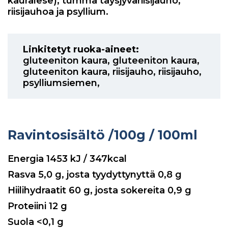
kauralese), tumma täysjyväriisijauho,
riisijauhoa ja psyllium.
Linkitetyt ruoka-aineet:
gluteeniton kaura
,
gluteeniton kaura
,
gluteeniton kaura
,
riisijauho
,
riisijauho
,
psylliumsiemen
,
Ravintosisältö
/100g / 100ml
Energia
1453
kJ / 347kcal
Rasva
5,0
g, josta tyydyttynyttä
0,8
g
Hiilihydraatit
60
g, josta sokereita
0,9
g
Proteiini
12
g
Suola
<0,1
g