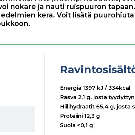
oi nokare ja nauti ruispuuron tapaan.
hedelmien kera. Voit lisätä puurohiut
joukkoon.
Ravintosisäl
Energia
1397
kJ / 334kcal
Rasva
2,1
g, josta tyydytty
Hiilihydraatit
65,4
g, josta 
Proteiini
12,3
g
Suola
<0,1
g