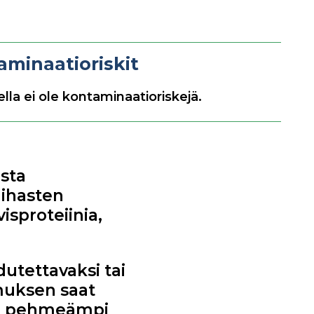
aminaatioriskit
lla ei ole kontaminaatioriskejä.
asta
 lihasten
isproteiinia,
dutettavaksi tai
muksen saat
en pehmeämpi