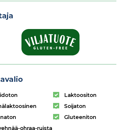
taja
avalio
idoton
Laktoositon
hälaktoosinen
Soijaton
naton
Gluteeniton
vehnää-ohraa-ruista