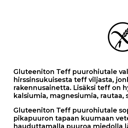
Gluteeniton Teff puurohiutale va
hirssinsukuisesta teff viljasta, jo
rakennusainetta. Lisäksi teff on hy
kalsiumia, magnesiumia, rautaa, si
Gluteeniton Teff puurohiutale sop
pikapuuron tapaan kuumaan vete
hauduttamalla puuroa miedolla 