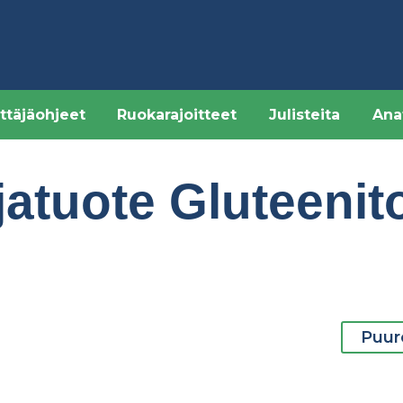
ttäjäohjeet
Ruokarajoitteet
Julisteita
Ana
jatuote Gluteenit
Puur