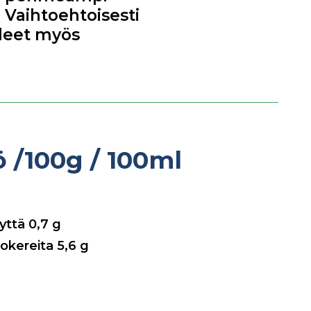
 Vaihtoehtoisesti
aleet myös
tö
/100g / 100ml
nyttä
0,7
g
sokereita
5,6
g