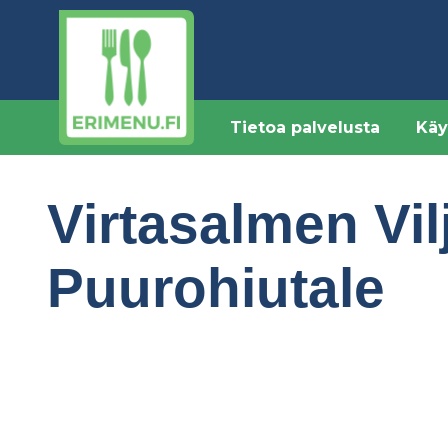
Hyppää
pääsisältöön
Tietoa palvelusta
Käy
Virtasalmen Vil
Puurohiutale