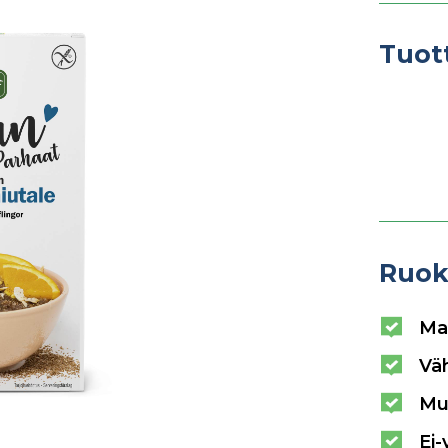
Tuot
Ruok
Ma
Vä
Mu
Ei-