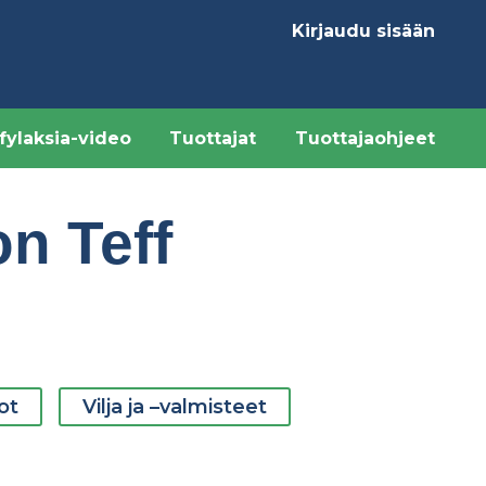
Kirjaudu sisään
Käyttäjävalikk
fylaksia-video
Tuottajat
Tuottajaohjeet
on Teff
ot
Vilja ja –valmisteet