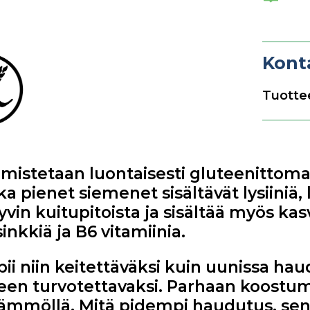
Kont
Tuottee
lmistetaan luontaisesti gluteenittom
nka pienet siemenet sisältävät lysiiniä,
vin kuitupitoista ja sisältää myös kasv
nkkiä ja B6 vitamiinia.
ii niin keitettäväksi kuin uunissa hau
en turvotettavaksi. Parhaan koostu
lämmöllä. Mitä pidempi haudutus, s