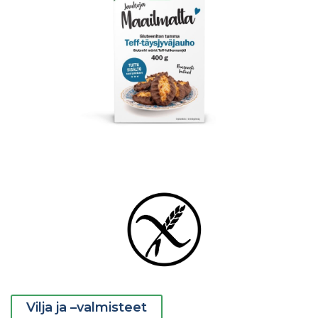
Vilja ja –valmisteet