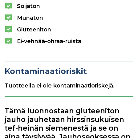
Soijaton
Munaton
Gluteeniton
Ei-vehnää-ohraa-ruista
Kontaminaatioriskit
Tuotteella ei ole kontaminaatioriskejä.
Tämä luonnostaan gluteeniton
jauho jauhetaan hirssinsukuisen
tef-heinän siemenestä ja se on
aina täysjyvää. Jauhoseoksessa on