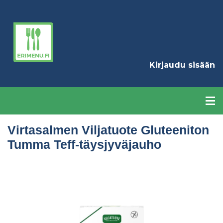
Hyppää
pääsisältöön
K
Kirjaudu sisään
Virtasalmen Viljatuote Gluteeniton
Tumma Teff-täysjyväjauho