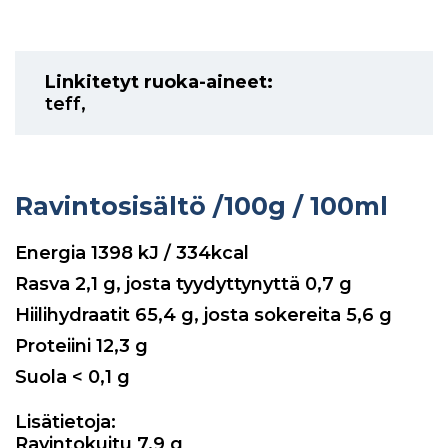
Linkitetyt ruoka-aineet:
teff
,
Ravintosisältö
/100g / 100ml
Energia
1398
kJ / 334kcal
Rasva
2,1
g, josta tyydyttynyttä
0,7
g
Hiilihydraatit
65,4
g, josta sokereita
5,6
g
Proteiini
12,3
g
Suola
< 0,1
g
Lisätietoja:
Ravintokuitu 7,9 g