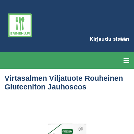
Hyppää
pääsisältöön
K
Kirjaudu sisään
Virtasalmen Viljatuote Rouheinen
Gluteeniton Jauhoseos