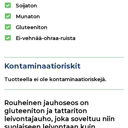
Soijaton
Munaton
Gluteeniton
Ei-vehnää-ohraa-ruista
Kontaminaatioriskit
Tuotteella ei ole kontaminaatioriskejä.
Rouheinen jauhoseos on
gluteeniton ja tattariton
leivontajauho, joka soveltuu niin
suolaiseen leivontaan kuin