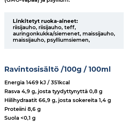
(GMO-vapaa) ja psyllium.
Linkitetyt ruoka-aineet:
riisijauho
,
riisijauho
,
teff
,
auringonkukka/siemenet
,
maissijauho
,
maissijauho
,
psylliumsiemen
,
Ravintosisältö
/100g / 100ml
Energia
1469
kJ / 351kcal
Rasva
4,9
g, josta tyydyttynyttä
0,8
g
Hiilihydraatit
66,9
g, josta sokereita
1,4
g
Proteiini
8,6
g
Suola
<0,1
g