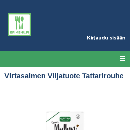
Hyppää
pääsisältöön
K
Kirjaudu sisään
Virtasalmen Viljatuote Tattarirouhe