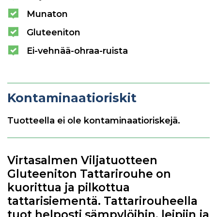
Munaton
Gluteeniton
Ei-vehnää-ohraa-ruista
Kontaminaatioriskit
Tuotteella ei ole kontaminaatioriskejä.
Virtasalmen Viljatuotteen
Gluteeniton Tattarirouhe on
kuorittua ja pilkottua
tattarisiementä. Tattarirouheella
tuot helposti sämpylöihin, leipiin ja