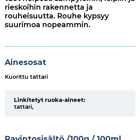
rieskoihin rakennetta ja
rouheisuutta. Rouhe kypsyy
suurimoa nopeammin.
Ainesosat
Kuorittu tattari
Linkitetyt ruoka-aineet:
tattari
,
Ravintosisältö
/100g / 100ml